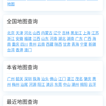
地图
全国地图查询
北京
天津
河北
山西
内蒙古
辽宁
吉林
黑龙江
上海
江苏
浙江
安徽
福建
江西
山东
河南
湖北
湖南
广东
广西
海
南
重庆
四川
贵州
云南
西藏
陕西
甘肃
青海
宁夏
新疆
台湾
香港
澳门
本省地图查询
广州
韶关
深圳
珠海
汕头
佛山
江门
湛江
茂名
肇庆
惠
州
梅州
汕尾
河源
阳江
清远
东莞
中山
潮州
揭阳
云浮
最近地图查询