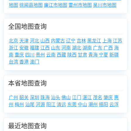
地图
徐闻县地图
廉江市地图
雷州市地图
吴川市地图
全国地图查询
北京
天津
河北
山西
内蒙古
辽宁
吉林
黑龙江
上海
江苏
浙江
安徽
福建
江西
山东
河南
湖北
湖南
广东
广西
海
南
重庆
四川
贵州
云南
西藏
陕西
甘肃
青海
宁夏
新疆
台湾
香港
澳门
本省地图查询
广州
韶关
深圳
珠海
汕头
佛山
江门
湛江
茂名
肇庆
惠
州
梅州
汕尾
河源
阳江
清远
东莞
中山
潮州
揭阳
云浮
最近地图查询