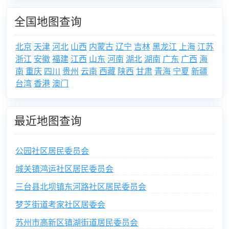
全国地图查询
北京
天津
河北
山西
内蒙古
辽宁
吉林
黑龙江
上海
江苏
浙江
安徽
福建
江西
山东
河南
湖北
湖南
广东
广西
海
南
重庆
四川
贵州
云南
西藏
陕西
甘肃
青海
宁夏
新疆
台湾
香港
澳门
最近地图查询
公园社区居民委员会
城关镇鸿运社区居民委员会
三台县北坝镇东河路社区居民委员会
梦芝街道考家社区居委会
苏州市高新区镇湖街道居民委员会