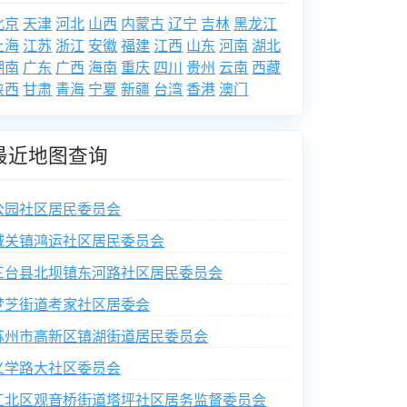
北京
天津
河北
山西
内蒙古
辽宁
吉林
黑龙江
上海
江苏
浙江
安徽
福建
江西
山东
河南
湖北
湖南
广东
广西
海南
重庆
四川
贵州
云南
西藏
陕西
甘肃
青海
宁夏
新疆
台湾
香港
澳门
最近地图查询
公园社区居民委员会
城关镇鸿运社区居民委员会
三台县北坝镇东河路社区居民委员会
梦芝街道考家社区居委会
苏州市高新区镇湖街道居民委员会
义学路大社区委员会
江北区观音桥街道塔坪社区居务监督委员会