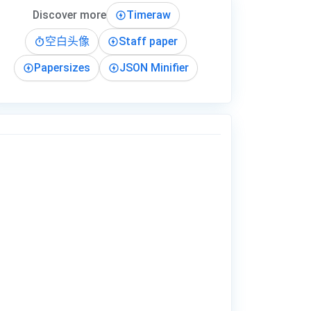
Discover more
Timeraw
空白头像
Staff paper
Papersizes
JSON Minifier