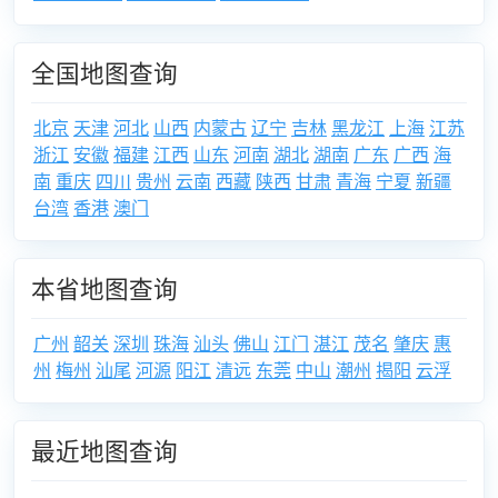
全国地图查询
北京
天津
河北
山西
内蒙古
辽宁
吉林
黑龙江
上海
江苏
浙江
安徽
福建
江西
山东
河南
湖北
湖南
广东
广西
海
南
重庆
四川
贵州
云南
西藏
陕西
甘肃
青海
宁夏
新疆
台湾
香港
澳门
本省地图查询
广州
韶关
深圳
珠海
汕头
佛山
江门
湛江
茂名
肇庆
惠
州
梅州
汕尾
河源
阳江
清远
东莞
中山
潮州
揭阳
云浮
最近地图查询