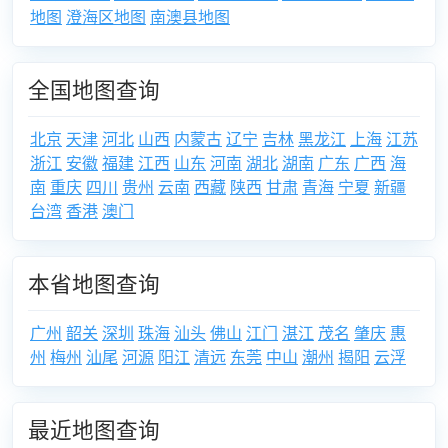
地图
澄海区地图
南澳县地图
全国地图查询
北京
天津
河北
山西
内蒙古
辽宁
吉林
黑龙江
上海
江苏
浙江
安徽
福建
江西
山东
河南
湖北
湖南
广东
广西
海
南
重庆
四川
贵州
云南
西藏
陕西
甘肃
青海
宁夏
新疆
台湾
香港
澳门
本省地图查询
广州
韶关
深圳
珠海
汕头
佛山
江门
湛江
茂名
肇庆
惠
州
梅州
汕尾
河源
阳江
清远
东莞
中山
潮州
揭阳
云浮
最近地图查询