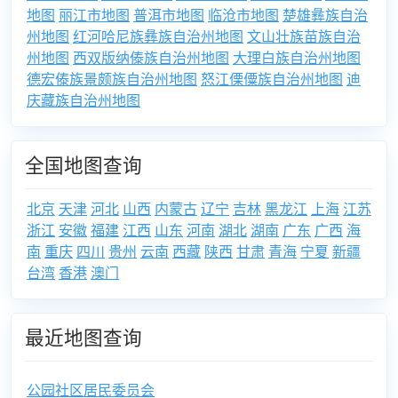
地图
丽江市地图
普洱市地图
临沧市地图
楚雄彝族自治
州地图
红河哈尼族彝族自治州地图
文山壮族苗族自治
州地图
西双版纳傣族自治州地图
大理白族自治州地图
德宏傣族景颇族自治州地图
怒江傈僳族自治州地图
迪
庆藏族自治州地图
全国地图查询
北京
天津
河北
山西
内蒙古
辽宁
吉林
黑龙江
上海
江苏
浙江
安徽
福建
江西
山东
河南
湖北
湖南
广东
广西
海
南
重庆
四川
贵州
云南
西藏
陕西
甘肃
青海
宁夏
新疆
台湾
香港
澳门
最近地图查询
公园社区居民委员会