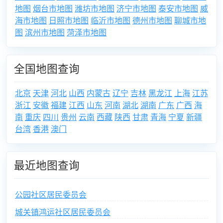
地图
烟台市地图
潍坊市地图
济宁市地图
泰安市地图
威
海市地图
日照市地图
临沂市地图
德州市地图
聊城市地
图
滨州市地图
菏泽市地图
全国地图查询
北京
天津
河北
山西
内蒙古
辽宁
吉林
黑龙江
上海
江苏
浙江
安徽
福建
江西
山东
河南
湖北
湖南
广东
广西
海
南
重庆
四川
贵州
云南
西藏
陕西
甘肃
青海
宁夏
新疆
台湾
香港
澳门
最近地图查询
公园社区居民委员会
城关镇鸿运社区居民委员会