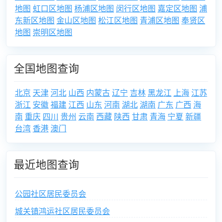
地图
虹口区地图
杨浦区地图
闵行区地图
嘉定区地图
浦
东新区地图
金山区地图
松江区地图
青浦区地图
奉贤区
地图
崇明区地图
全国地图查询
北京
天津
河北
山西
内蒙古
辽宁
吉林
黑龙江
上海
江苏
浙江
安徽
福建
江西
山东
河南
湖北
湖南
广东
广西
海
南
重庆
四川
贵州
云南
西藏
陕西
甘肃
青海
宁夏
新疆
台湾
香港
澳门
最近地图查询
公园社区居民委员会
城关镇鸿运社区居民委员会