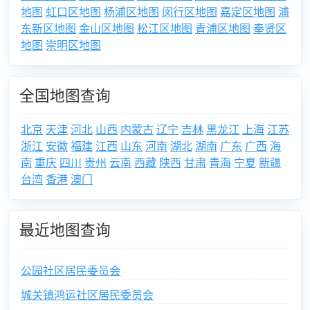
地图
虹口区地图
杨浦区地图
闵行区地图
嘉定区地图
浦
东新区地图
金山区地图
松江区地图
青浦区地图
奉贤区
地图
崇明区地图
全国地图查询
北京
天津
河北
山西
内蒙古
辽宁
吉林
黑龙江
上海
江苏
浙江
安徽
福建
江西
山东
河南
湖北
湖南
广东
广西
海
南
重庆
四川
贵州
云南
西藏
陕西
甘肃
青海
宁夏
新疆
台湾
香港
澳门
最近地图查询
公园社区居民委员会
城关镇鸿运社区居民委员会