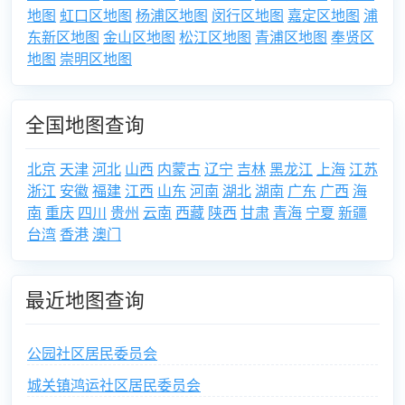
地图
虹口区地图
杨浦区地图
闵行区地图
嘉定区地图
浦
东新区地图
金山区地图
松江区地图
青浦区地图
奉贤区
地图
崇明区地图
全国地图查询
北京
天津
河北
山西
内蒙古
辽宁
吉林
黑龙江
上海
江苏
浙江
安徽
福建
江西
山东
河南
湖北
湖南
广东
广西
海
南
重庆
四川
贵州
云南
西藏
陕西
甘肃
青海
宁夏
新疆
台湾
香港
澳门
最近地图查询
公园社区居民委员会
城关镇鸿运社区居民委员会