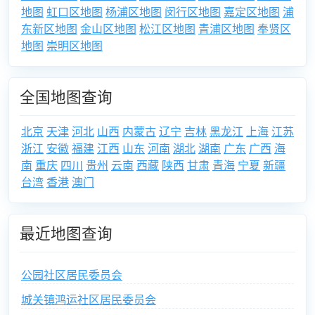
地图
虹口区地图
杨浦区地图
闵行区地图
嘉定区地图
浦
东新区地图
金山区地图
松江区地图
青浦区地图
奉贤区
地图
崇明区地图
全国地图查询
北京
天津
河北
山西
内蒙古
辽宁
吉林
黑龙江
上海
江苏
浙江
安徽
福建
江西
山东
河南
湖北
湖南
广东
广西
海
南
重庆
四川
贵州
云南
西藏
陕西
甘肃
青海
宁夏
新疆
台湾
香港
澳门
最近地图查询
公园社区居民委员会
城关镇鸿运社区居民委员会