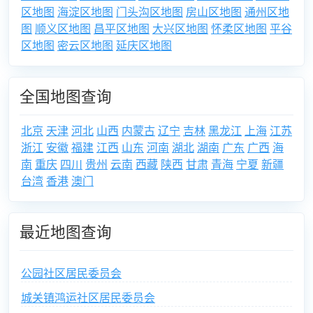
区地图
海淀区地图
门头沟区地图
房山区地图
通州区地
图
顺义区地图
昌平区地图
大兴区地图
怀柔区地图
平谷
区地图
密云区地图
延庆区地图
全国地图查询
北京
天津
河北
山西
内蒙古
辽宁
吉林
黑龙江
上海
江苏
浙江
安徽
福建
江西
山东
河南
湖北
湖南
广东
广西
海
南
重庆
四川
贵州
云南
西藏
陕西
甘肃
青海
宁夏
新疆
台湾
香港
澳门
最近地图查询
公园社区居民委员会
城关镇鸿运社区居民委员会