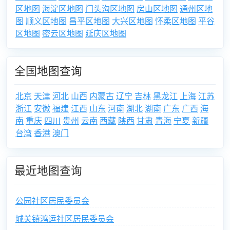
区地图
海淀区地图
门头沟区地图
房山区地图
通州区地
图
顺义区地图
昌平区地图
大兴区地图
怀柔区地图
平谷
区地图
密云区地图
延庆区地图
全国地图查询
北京
天津
河北
山西
内蒙古
辽宁
吉林
黑龙江
上海
江苏
浙江
安徽
福建
江西
山东
河南
湖北
湖南
广东
广西
海
南
重庆
四川
贵州
云南
西藏
陕西
甘肃
青海
宁夏
新疆
台湾
香港
澳门
最近地图查询
公园社区居民委员会
城关镇鸿运社区居民委员会