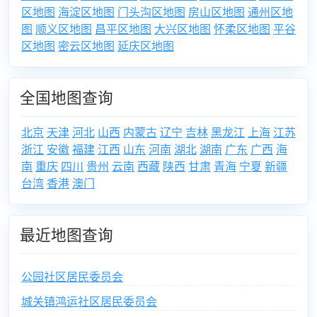
区地图
海淀区地图
门头沟区地图
房山区地图
通州区地
图
顺义区地图
昌平区地图
大兴区地图
怀柔区地图
平谷
区地图
密云区地图
延庆区地图
全国地图查询
北京
天津
河北
山西
内蒙古
辽宁
吉林
黑龙江
上海
江苏
浙江
安徽
福建
江西
山东
河南
湖北
湖南
广东
广西
海
南
重庆
四川
贵州
云南
西藏
陕西
甘肃
青海
宁夏
新疆
台湾
香港
澳门
最近地图查询
公园社区居民委员会
城关镇鸿运社区居民委员会