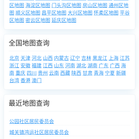
区地图
海淀区地图
门头沟区地图
房山区地图
通州区地
图
顺义区地图
昌平区地图
大兴区地图
怀柔区地图
平谷
区地图
密云区地图
延庆区地图
全国地图查询
北京
天津
河北
山西
内蒙古
辽宁
吉林
黑龙江
上海
江苏
浙江
安徽
福建
江西
山东
河南
湖北
湖南
广东
广西
海
南
重庆
四川
贵州
云南
西藏
陕西
甘肃
青海
宁夏
新疆
台湾
香港
澳门
最近地图查询
公园社区居民委员会
城关镇鸿运社区居民委员会