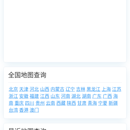
全国地图查询
北京
天津
河北
山西
内蒙古
辽宁
吉林
黑龙江
上海
江苏
浙江
安徽
福建
江西
山东
河南
湖北
湖南
广东
广西
海
南
重庆
四川
贵州
云南
西藏
陕西
甘肃
青海
宁夏
新疆
台湾
香港
澳门