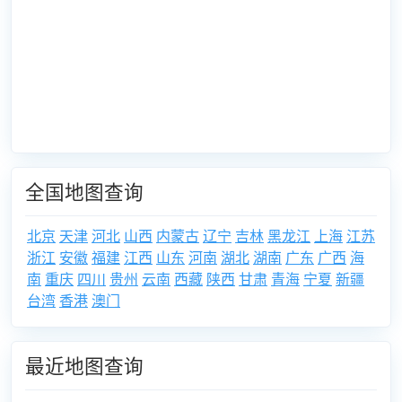
全国地图查询
北京
天津
河北
山西
内蒙古
辽宁
吉林
黑龙江
上海
江苏
浙江
安徽
福建
江西
山东
河南
湖北
湖南
广东
广西
海
南
重庆
四川
贵州
云南
西藏
陕西
甘肃
青海
宁夏
新疆
台湾
香港
澳门
最近地图查询