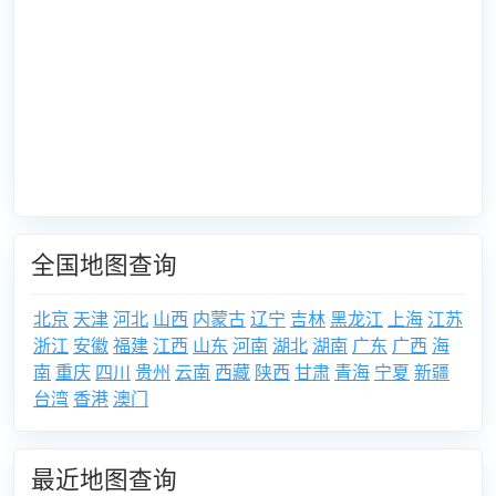
全国地图查询
北京
天津
河北
山西
内蒙古
辽宁
吉林
黑龙江
上海
江苏
浙江
安徽
福建
江西
山东
河南
湖北
湖南
广东
广西
海
南
重庆
四川
贵州
云南
西藏
陕西
甘肃
青海
宁夏
新疆
台湾
香港
澳门
最近地图查询