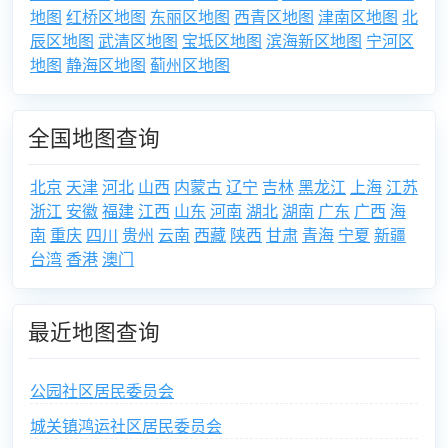
地图
红桥区地图
东丽区地图
西青区地图
津南区地图
北
辰区地图
武清区地图
宝坻区地图
滨海新区地图
宁河区
地图
静海区地图
蓟州区地图
全国地图查询
北京
天津
河北
山西
内蒙古
辽宁
吉林
黑龙江
上海
江苏
浙江
安徽
福建
江西
山东
河南
湖北
湖南
广东
广西
海
南
重庆
四川
贵州
云南
西藏
陕西
甘肃
青海
宁夏
新疆
台湾
香港
澳门
最近地图查询
公园社区居民委员会
城关镇鸿运社区居民委员会