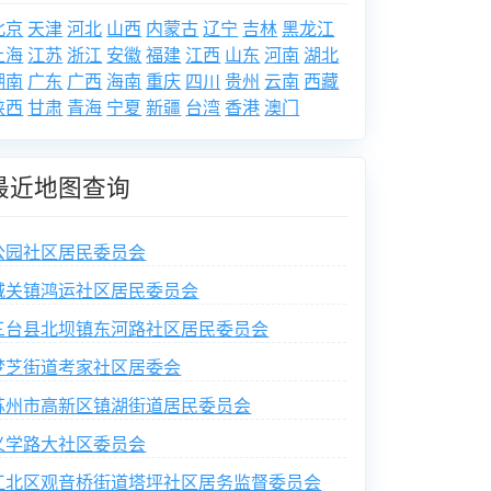
北京
天津
河北
山西
内蒙古
辽宁
吉林
黑龙江
上海
江苏
浙江
安徽
福建
江西
山东
河南
湖北
湖南
广东
广西
海南
重庆
四川
贵州
云南
西藏
陕西
甘肃
青海
宁夏
新疆
台湾
香港
澳门
最近地图查询
公园社区居民委员会
城关镇鸿运社区居民委员会
三台县北坝镇东河路社区居民委员会
梦芝街道考家社区居委会
苏州市高新区镇湖街道居民委员会
义学路大社区委员会
江北区观音桥街道塔坪社区居务监督委员会