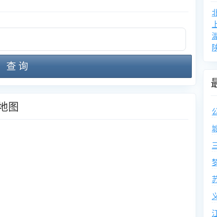
查 询
地图