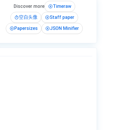
Discover more
Timeraw
空白头像
Staff paper
Papersizes
JSON Minifier