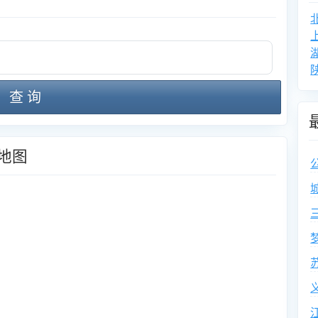
查 询
地图