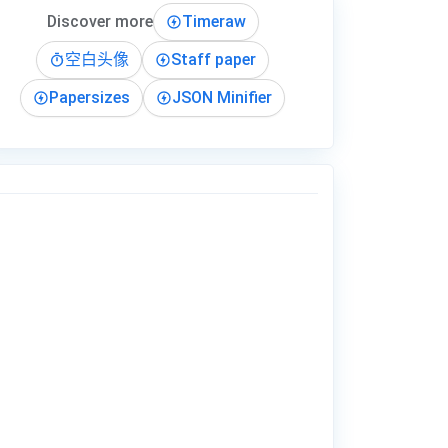
Discover more
Timeraw
空白头像
Staff paper
Papersizes
JSON Minifier