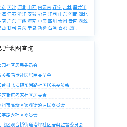
北京
天津
河北
山西
内蒙古
辽宁
吉林
黑龙江
上海
江苏
浙江
安徽
福建
江西
山东
河南
湖北
湖南
广东
广西
海南
重庆
四川
贵州
云南
西藏
陕西
甘肃
青海
宁夏
新疆
台湾
香港
澳门
最近地图查询
公园社区居民委员会
城关镇鸿运社区居民委员会
三台县北坝镇东河路社区居民委员会
梦芝街道考家社区居委会
苏州市高新区镇湖街道居民委员会
义学路大社区委员会
江北区观音桥街道塔坪社区居务监督委员会