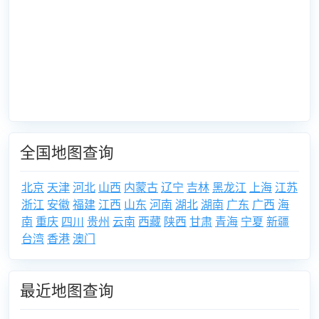
全国地图查询
北京
天津
河北
山西
内蒙古
辽宁
吉林
黑龙江
上海
江苏
浙江
安徽
福建
江西
山东
河南
湖北
湖南
广东
广西
海
南
重庆
四川
贵州
云南
西藏
陕西
甘肃
青海
宁夏
新疆
台湾
香港
澳门
最近地图查询