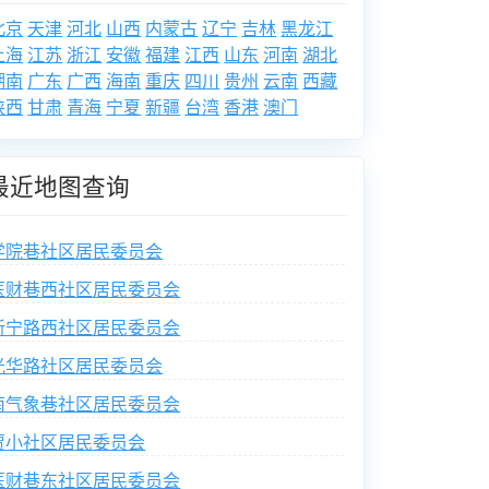
北京
天津
河北
山西
内蒙古
辽宁
吉林
黑龙江
上海
江苏
浙江
安徽
福建
江西
山东
河南
湖北
湖南
广东
广西
海南
重庆
四川
贵州
云南
西藏
陕西
甘肃
青海
宁夏
新疆
台湾
香港
澳门
最近地图查询
学院巷社区居民委员会
医财巷西社区居民委员会
新宁路西社区居民委员会
光华路社区居民委员会
南气象巷社区居民委员会
贾小社区居民委员会
医财巷东社区居民委员会