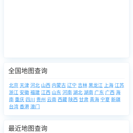
全国地图查询
北京
天津
河北
山西
内蒙古
辽宁
吉林
黑龙江
上海
江苏
浙江
安徽
福建
江西
山东
河南
湖北
湖南
广东
广西
海
南
重庆
四川
贵州
云南
西藏
陕西
甘肃
青海
宁夏
新疆
台湾
香港
澳门
最近地图查询