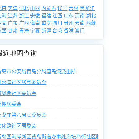
北京
天津
河北
山西
内蒙古
辽宁
吉林
黑龙江
上海
江苏
浙江
安徽
福建
江西
山东
河南
湖北
湖南
广东
广西
海南
重庆
四川
贵州
云南
西藏
陕西
甘肃
青海
宁夏
新疆
台湾
香港
澳门
最近地图查询
青岛市公安局黄岛分局唐岛湾派出所
甘水湾社区居民委员会
双凤街社区委员会
卧棚居委会
王戈庄第八居民委员会
文化路社区居委会
青岛西海岸新区黄岛街道办事处海坛岛街社区居民委员会