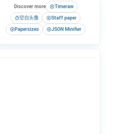
Discover more
Timeraw
空白头像
Staff paper
Papersizes
JSON Minifier