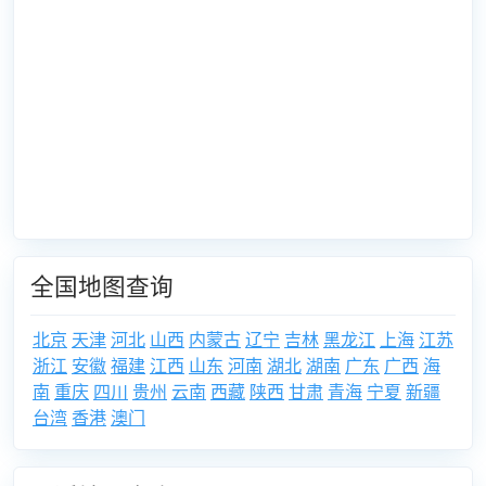
全国地图查询
北京
天津
河北
山西
内蒙古
辽宁
吉林
黑龙江
上海
江苏
浙江
安徽
福建
江西
山东
河南
湖北
湖南
广东
广西
海
南
重庆
四川
贵州
云南
西藏
陕西
甘肃
青海
宁夏
新疆
台湾
香港
澳门