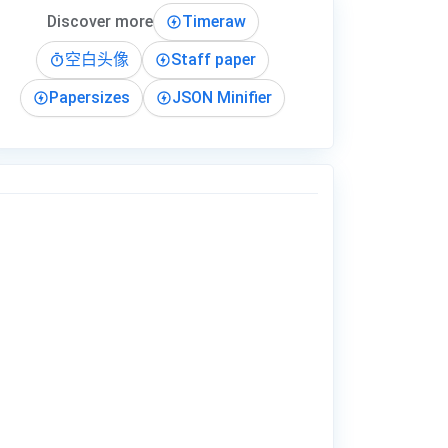
Discover more
Timeraw
空白头像
Staff paper
Papersizes
JSON Minifier