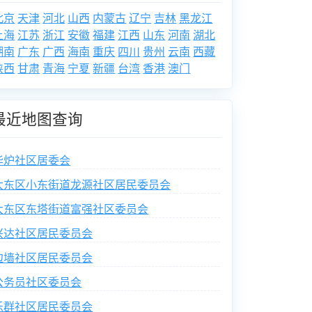
北京
天津
河北
山西
内蒙古
辽宁
吉林
黑龙江
上海
江苏
浙江
安徽
福建
江西
山东
河南
湖北
湖南
广东
广西
海南
重庆
四川
贵州
云南
西藏
陕西
甘肃
青海
宁夏
新疆
台湾
香港
澳门
最近地图查询
华炉社区居委会
大东区小东街道龙源社区居民委员会
大东区东塔街道富强社区委员会
兴达社区居民委员会
边墙社区居民委员会
公务员社区委员会
乐群社区居民委员会