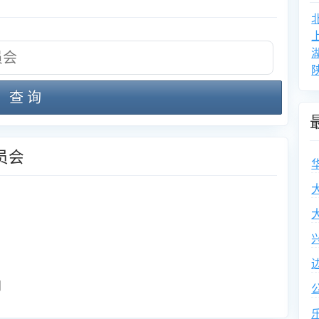
查 询
员会
门