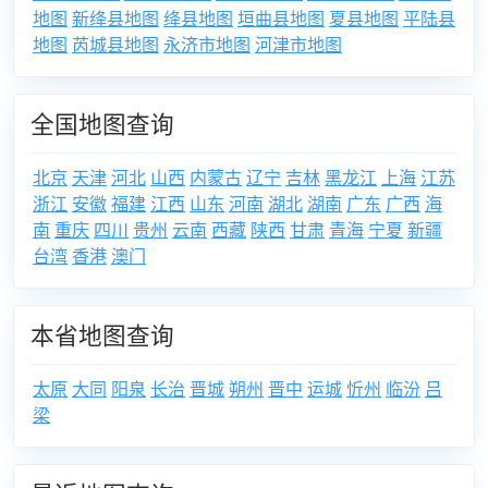
地图
新绛县地图
绛县地图
垣曲县地图
夏县地图
平陆县
地图
芮城县地图
永济市地图
河津市地图
全国地图查询
北京
天津
河北
山西
内蒙古
辽宁
吉林
黑龙江
上海
江苏
浙江
安徽
福建
江西
山东
河南
湖北
湖南
广东
广西
海
南
重庆
四川
贵州
云南
西藏
陕西
甘肃
青海
宁夏
新疆
台湾
香港
澳门
本省地图查询
太原
大同
阳泉
长治
晋城
朔州
晋中
运城
忻州
临汾
吕
梁