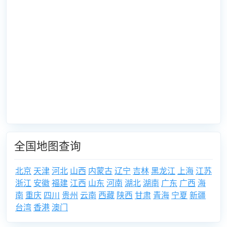
全国地图查询
北京
天津
河北
山西
内蒙古
辽宁
吉林
黑龙江
上海
江苏
浙江
安徽
福建
江西
山东
河南
湖北
湖南
广东
广西
海
南
重庆
四川
贵州
云南
西藏
陕西
甘肃
青海
宁夏
新疆
台湾
香港
澳门