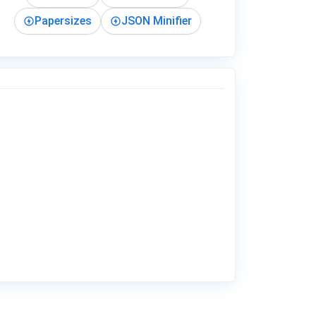
Papersizes
JSON Minifier