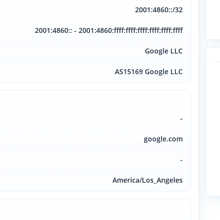
2001:4860::/32
2001:4860:: - 2001:4860:ffff:ffff:ffff:ffff:ffff:ffff
Google LLC
AS15169 Google LLC
-
google.com
-
America/Los_Angeles